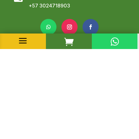
+57
3024718903
a


Haz tus compras seguras con estos Medios de
Pago
©2026 LA MAYORISTA NORTE | Todos los
derechos reservados
| Términos y condiciones