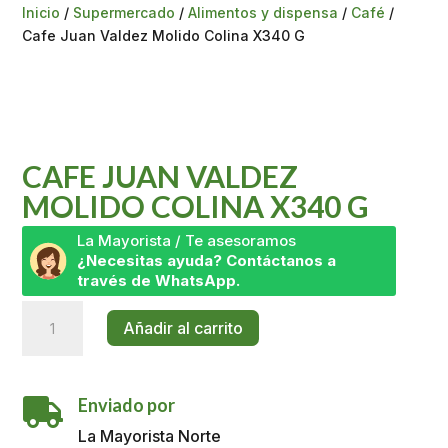
Inicio
/
Supermercado
/
Alimentos y dispensa
/
Café
/
Cafe Juan Valdez Molido Colina X340 G
CAFE JUAN VALDEZ
MOLIDO COLINA X340 G
La Mayorista / Te asesoramos
¿Necesitas ayuda? Contáctanos a
través de WhatsApp.
Cafe
Añadir al carrito
Juan
Valdez
Molido
Enviado por
Colina

X340
La Mayorista Norte