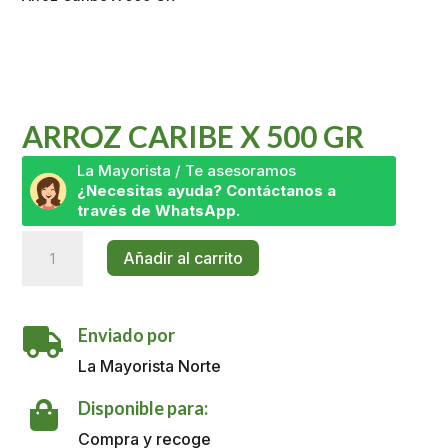
ARROZ CARIBE X 500 GR
La Mayorista / Te asesoramos
¿Necesitas ayuda? Contáctanos a
través de WhatsApp.
Arroz
Añadir al carrito
Caribe
X
500
Enviado por
GR

cantidad
La Mayorista Norte
Disponible para:

Compra y recoge