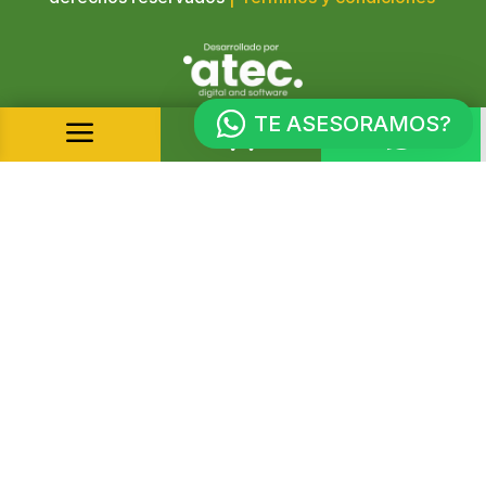
TE ASESORAMOS?
a

