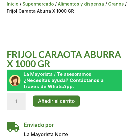
Inicio
/
Supermercado
/
Alimentos y dispensa
/
Granos
/
Frijol Caraota Aburra X 1000 GR
FRIJOL CARAOTA ABURRA
X 1000 GR
La Mayorista / Te asesoramos
¿Necesitas ayuda? Contáctanos a
través de WhatsApp.
Frijol
Añadir al carrito
Caraota
Aburra
X
Enviado por
1000

GR
La Mayorista Norte