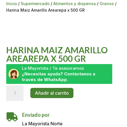
Inicio
/
Supermercado
/
Alimentos y dispensa
/
Granos
/
Harina Maiz Amarillo Arearepa x 500 GR
HARINA MAIZ AMARILLO
AREAREPA X 500 GR
La Mayorista / Te asesoramos
¿Necesitas ayuda? Contáctanos a
través de WhatsApp.
Harina
Añadir al carrito
Maiz
Amarillo
Arearepa
Enviado por
x

500
La Mayorista Norte