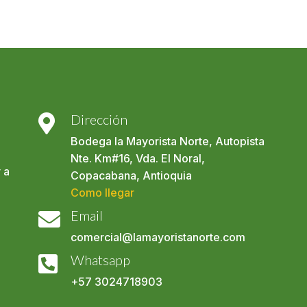
Dirección

Bodega la Mayorista Norte, Autopista
Nte. Km#16, Vda. El Noral,
 a
Copacabana, Antioquia
Como llegar
Email

comercial@lamayoristanorte.com
o
Whatsapp

+57
3024718903