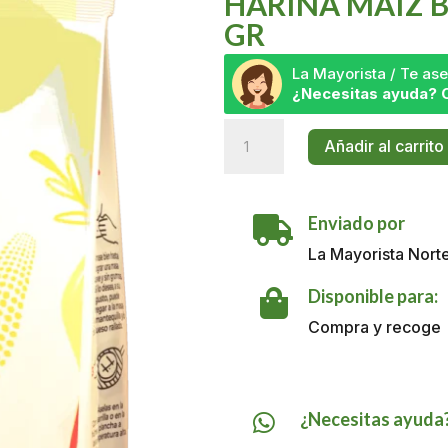
HARINA MAIZ B
GR
La Mayorista / Te a
¿Necesitas ayuda? 
Harina
Añadir al carrito
Maiz
Blanco
Arearepa
Enviado por
x

500
La Mayorista Nort
GR
cantidad
Disponible para:

Compra y recoge
¿Necesitas ayuda
