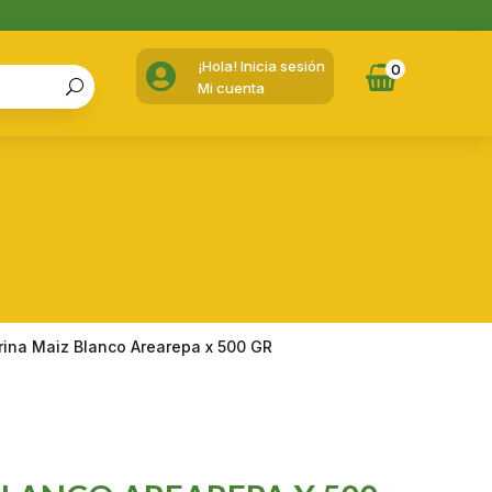
¡Hola! Inicia sesión

0
Mi cuenta
rina Maiz Blanco Arearepa x 500 GR