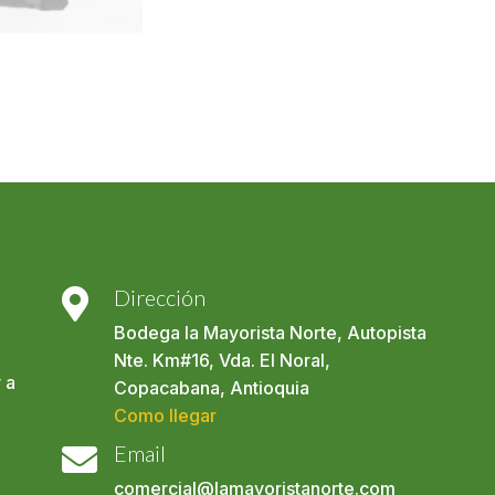
Dirección

Bodega la Mayorista Norte, Autopista
Nte. Km#16, Vda. El Noral,
 a
Copacabana, Antioquia
Como llegar
Email

comercial@lamayoristanorte.com