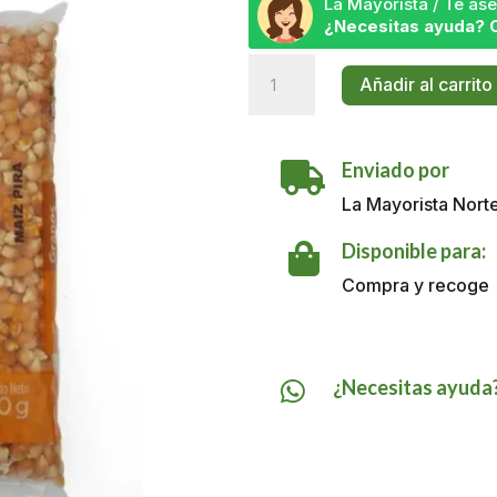
La Mayorista / Te a
¿Necesitas ayuda? 
Maiz
Añadir al carrito
Pira
Frescampo
x
Enviado por
500

GR
La Mayorista Nort
cantidad
Disponible para:

Compra y recoge
¿Necesitas ayuda
