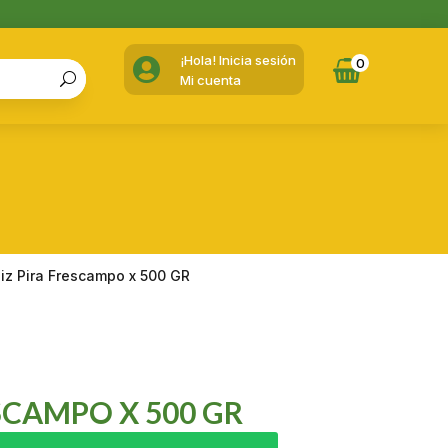
¡Hola! Inicia sesión

0
Mi cuenta
iz Pira Frescampo x 500 GR
SCAMPO X 500 GR