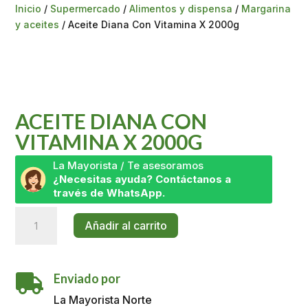
Inicio
/
Supermercado
/
Alimentos y dispensa
/
Margarina
y aceites
/ Aceite Diana Con Vitamina X 2000g
ACEITE DIANA CON
VITAMINA X 2000G
La Mayorista / Te asesoramos
¿Necesitas ayuda? Contáctanos a
través de WhatsApp.
Aceite
Añadir al carrito
Diana
Con
Vitamina
Enviado por
X

2000g
La Mayorista Norte