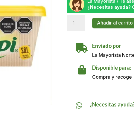
La Mayorista / Te a
¿Necesitas ayuda? 
Margarina
Añadir al carrito
Campi
Con
Sal
Enviado por
x

500
La Mayorista Nort
gr
cantidad
Disponible para:

Compra y recoge
¿Necesitas ayuda
