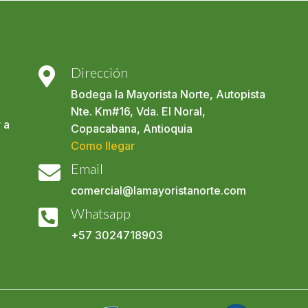
Dirección

Bodega la Mayorista Norte, Autopista
Nte. Km#16, Vda. El Noral,
 a
Copacabana, Antioquia
Como llegar
Email

comercial@lamayoristanorte.com
o
Whatsapp

+57
3024718903