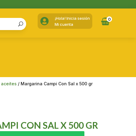
¡Hola! Inicia sesión

0
Mi cuenta
 aceites
/ Margarina Campi Con Sal x 500 gr
PI CON SAL X 500 GR