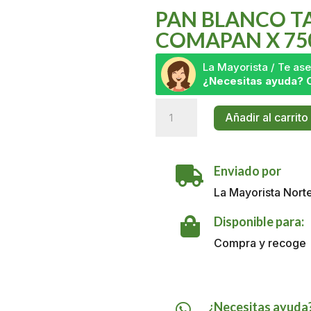
PAN BLANCO T
COMAPAN X 75
La Mayorista / Te a
¿Necesitas ayuda? 
Pan
Añadir al carrito
Blanco
Tajado
Extra
Enviado por
Grande

Comapan
La Mayorista Nort
X
750g
Disponible para:

cantidad
Compra y recoge
¿Necesitas ayuda
