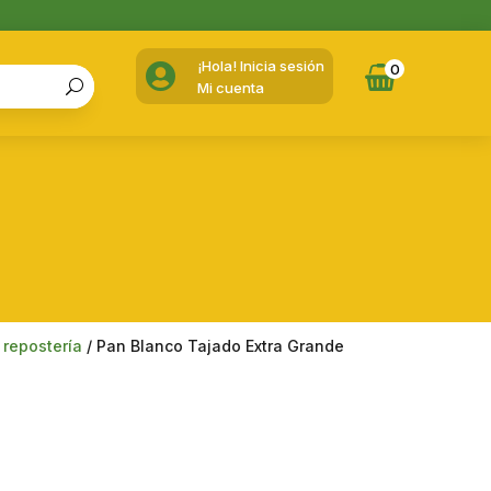
¡Hola! Inicia sesión

0
Mi cuenta
 repostería
/ Pan Blanco Tajado Extra Grande