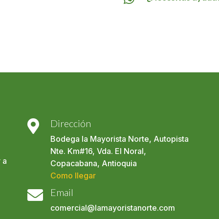
Dirección

Bodega la Mayorista Norte, Autopista
Nte. Km#16, Vda. El Noral,
 a
Copacabana, Antioquia
Como llegar
Email

comercial@lamayoristanorte.com