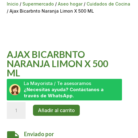
Inicio
/
Supermercado
/
Aseo hogar
/
Cuidados de Cocina
/ Ajax Bicarbnto Naranja Limon X 500 ML
AJAX BICARBNTO
NARANJA LIMON X 500
ML
La Mayorista / Te asesoramos
¿Necesitas ayuda? Contáctanos a
través de WhatsApp.
Ajax
Añadir al carrito
Bicarbnto
Naranja
Limon
Enviado por
X
