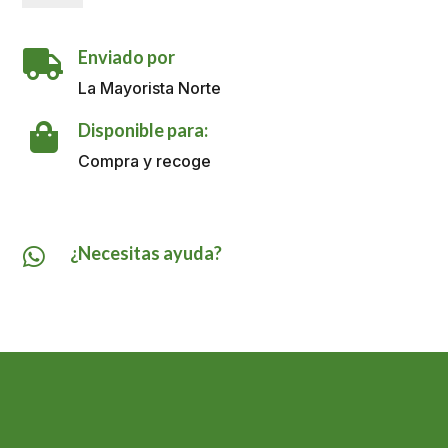
+
Manzana
Enviado por
Dersa

X
La Mayorista Norte
500
Gr
Disponible para:

cantidad
Compra y recoge
¿Necesitas ayuda?
