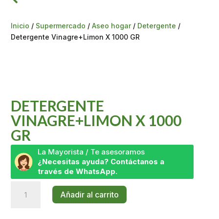
Inicio
/
Supermercado
/
Aseo hogar
/
Detergente
/
Detergente Vinagre+Limon X 1000 GR
DETERGENTE
VINAGRE+LIMON X 1000
GR
La Mayorista / Te asesoramos
¿Necesitas ayuda? Contáctanos a
través de WhatsApp.
Detergente
Añadir al carrito
Vinagre+Limon
X