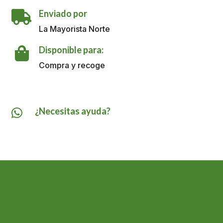
1000
Enviado por
GR

cantidad
La Mayorista Norte
Disponible para:

Compra y recoge
¿Necesitas ayuda?
