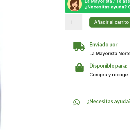
La Mayorista / Te a
¿Necesitas ayuda? 
Fab
Añadir al carrito
Detergente
X
6
Enviado por
KG

cantidad
La Mayorista Nort
Disponible para:

Compra y recoge
¿Necesitas ayuda
