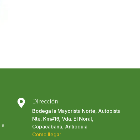
Dirección

Bodega la Mayorista Norte, Autopista
Nte. Km#16, Vda. El Noral,
 a
Copacabana, Antioquia
Como llegar