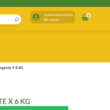
¡Hola! Inicia sesión

0
Mi cuenta
rgente X 6 KG
E X 6 KG