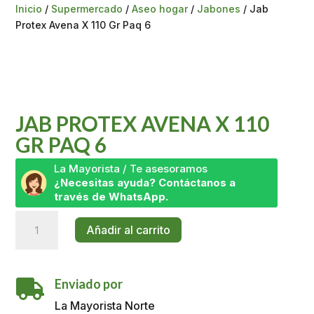
Inicio
/
Supermercado
/
Aseo hogar
/
Jabones
/ Jab
Protex Avena X 110 Gr Paq 6
JAB PROTEX AVENA X 110
GR PAQ 6
La Mayorista / Te asesoramos
¿Necesitas ayuda? Contáctanos a
través de WhatsApp.
Jab
Añadir al carrito
Protex
Avena
X
Enviado por
110

Gr
La Mayorista Norte