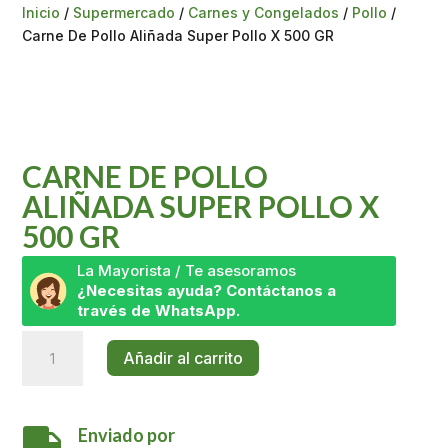
Inicio
/
Supermercado
/
Carnes y Congelados
/
Pollo
/
Carne De Pollo Aliñada Super Pollo X 500 GR
CARNE DE POLLO
ALIÑADA SUPER POLLO X
500 GR
La Mayorista / Te asesoramos
¿Necesitas ayuda? Contáctanos a
través de WhatsApp.
Carne
Añadir al carrito
De
Pollo
Aliñada
Enviado por
Super
