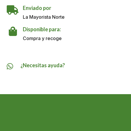
Marinado
Enviado por
Bucanero

X
La Mayorista Norte
850
GR
Disponible para:

cantidad
Compra y recoge
¿Necesitas ayuda?
