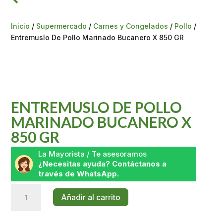
Inicio
/
Supermercado
/
Carnes y Congelados
/
Pollo
/
Entremuslo De Pollo Marinado Bucanero X 850 GR
ENTREMUSLO DE POLLO
MARINADO BUCANERO X
850 GR
La Mayorista / Te asesoramos
¿Necesitas ayuda? Contáctanos a
través de WhatsApp.
Entremuslo
Añadir al carrito
De
Pollo