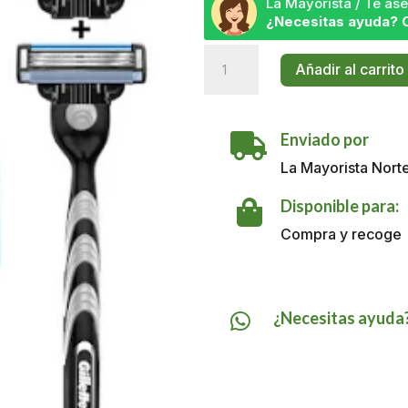
La Mayorista / Te a
¿Necesitas ayuda? 
Máquina
Añadir al carrito
Gillette
Mach
3
Enviado por
x

1
La Mayorista Nort
UND
cantidad
Disponible para:

Compra y recoge
¿Necesitas ayuda
