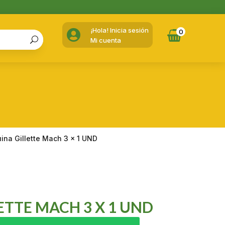
¡Hola! Inicia sesión

0
Mi cuenta
ina Gillette Mach 3 x 1 UND
TTE MACH 3 X 1 UND