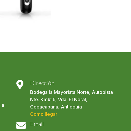
Dirección

Bodega la Mayorista Norte, Autopista
Nte. Km#16, Vda. El Noral,
 a
Copacabana, Antioquia
Como llegar
Email
