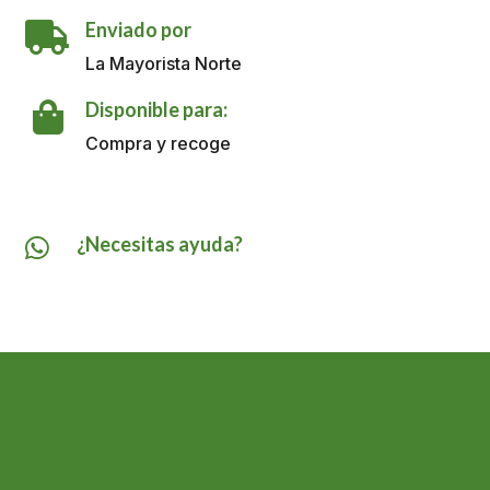
Cabeza
Enviado por
Fija

Gillette
La Mayorista Norte
X
1
Disponible para:

Und
Compra y recoge
cantidad
¿Necesitas ayuda?
