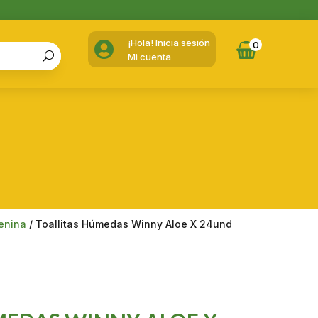
¡Hola! Inicia sesión

0
Mi cuenta
enina
/ Toallitas Húmedas Winny Aloe X 24und