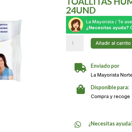
TOALLITAS HÚ
24UND
La Mayorista / Te a
¿Necesitas ayuda? 
Toallitas
Añadir al carrito
Húmedas
Winny
Aloe
Enviado por
X

24und
La Mayorista Nort
cantidad
Disponible para:

Compra y recoge
¿Necesitas ayuda
