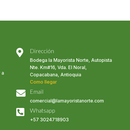
Dirección

Bodega la Mayorista Norte, Autopista
Nte. Km#16, Vda. El Noral,
 a
Copacabana, Antioquia
Como llegar
Email

comercial@lamayoristanorte.com
o
Whatsapp

+57
3024718903