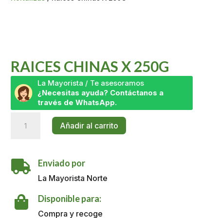
RAICES CHINAS X 250G
La Mayorista / Te asesoramos
¿Necesitas ayuda? Contáctanos a
través de WhatsApp.
Raices
Añadir al carrito
Chinas
X
250G
Enviado por
cantidad

La Mayorista Norte
Disponible para:

Compra y recoge