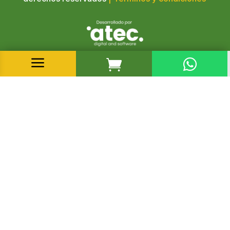
a

