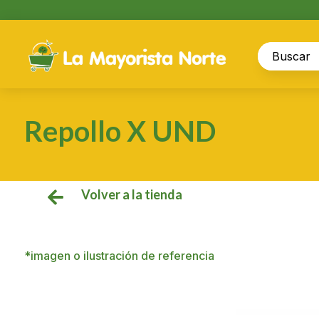
Repollo X UND
Volver a la tienda

*imagen o ilustración de referencia