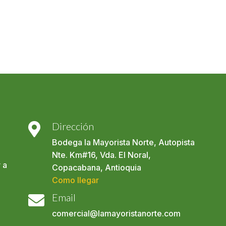
Dirección

Bodega la Mayorista Norte, Autopista
Nte. Km#16, Vda. El Noral,
 a
Copacabana, Antioquia
Como llegar
Email

comercial@lamayoristanorte.com