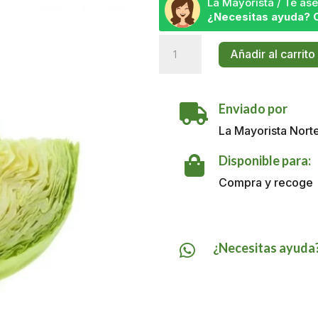
La Mayorista / Te a
¿Necesitas ayuda? 
Repollo
Añadir al carrito
X
UND
cantidad
Enviado por

La Mayorista Nort
Disponible para:

Compra y recoge
¿Necesitas ayuda
