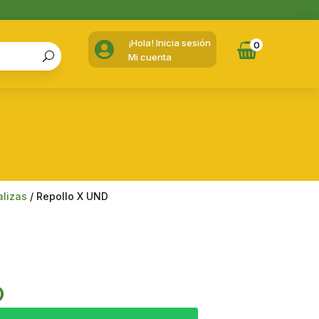
¡Hola! Inicia sesión

0
Mi cuenta
alizas
/ Repollo X UND
D