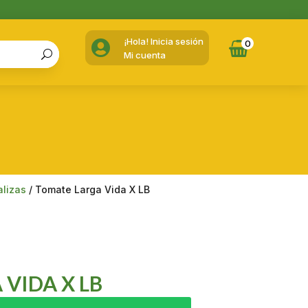
¡Hola! Inicia sesión

0
Mi cuenta
alizas
/ Tomate Larga Vida X LB
VIDA X LB