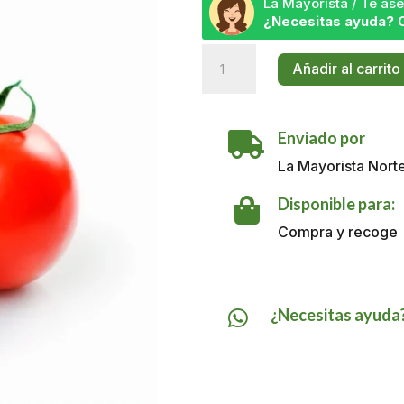
La Mayorista / Te a
¿Necesitas ayuda? 
Tomate
Añadir al carrito
Larga
Vida
X
Enviado por
LB

cantidad
La Mayorista Nort
Disponible para:

Compra y recoge
¿Necesitas ayuda
