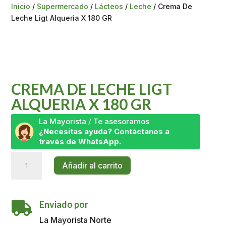
Inicio
/
Supermercado
/
Lácteos
/
Leche
/ Crema De
Leche Ligt Alqueria X 180 GR
CREMA DE LECHE LIGT
ALQUERIA X 180 GR
La Mayorista / Te asesoramos
¿Necesitas ayuda? Contáctanos a
través de WhatsApp.
Crema
Añadir al carrito
De
Leche
Ligt
Enviado por
Alqueria

X
La Mayorista Norte