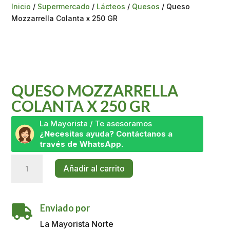
Inicio
/
Supermercado
/
Lácteos
/
Quesos
/ Queso
Mozzarrella Colanta x 250 GR
QUESO MOZZARRELLA
COLANTA X 250 GR
La Mayorista / Te asesoramos
¿Necesitas ayuda? Contáctanos a
través de WhatsApp.
Queso
Añadir al carrito
Mozzarrella
Colanta
x
Enviado por
250

GR
La Mayorista Norte