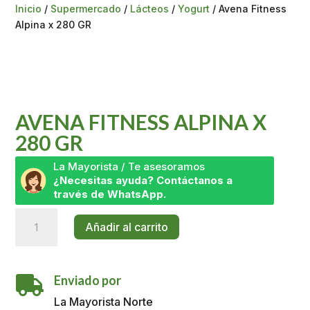
Inicio
/
Supermercado
/
Lácteos
/
Yogurt
/ Avena Fitness
Alpina x 280 GR
AVENA FITNESS ALPINA X
280 GR
La Mayorista / Te asesoramos
¿Necesitas ayuda? Contáctanos a
través de WhatsApp.
Avena
Añadir al carrito
Fitness
Alpina
x
Enviado por
280

GR
La Mayorista Norte