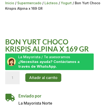
Inicio
/
Supermercado
/
Lácteos
/
Yogurt
/ Bon Yurt Choco
Krispis Alpina x 169 GR
BON YURT CHOCO
KRISPIS ALPINA X 169 GR
La Mayorista / Te asesoramos
¿Necesitas ayuda? Contáctanos a
través de WhatsApp.
Bon
Añadir al carrito
Yurt
Choco
Krispis
Enviado por
Alpina

x
La Mayorista Norte