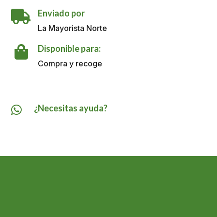
CON
Enviado por
ALOE

CRISTAL
La Mayorista Norte
ALOE
X
Disponible para:

330ML
Compra y recoge
cantidad
¿Necesitas ayuda?
