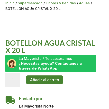
Inicio
/
Supermercado
/
Licores y Bebidas
/
Aguas
/
BOTELLON AGUA CRISTAL X 20 L
BOTELLON AGUA CRISTAL
X 20 L
La Mayorista / Te asesoramos
¿Necesitas ayuda? Contáctanos a
través de WhatsApp.
BOTELLON
Añadir al carrito
AGUA
CRISTAL
X
Enviado por
20

L
La Mayorista Norte