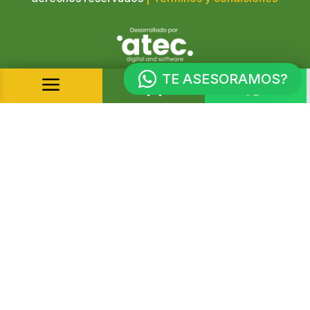
TE ASESORAMOS?
a

