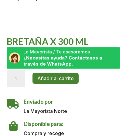
BRETAÑA X 300 ML
La Mayorista / Te asesoramos
¿Necesitas ayuda? Contáctanos a
través de WhatsApp.
BRETAÑA
Añadir al carrito
X
300
ML
Enviado por
cantidad

La Mayorista Norte
Disponible para:

Compra y recoge