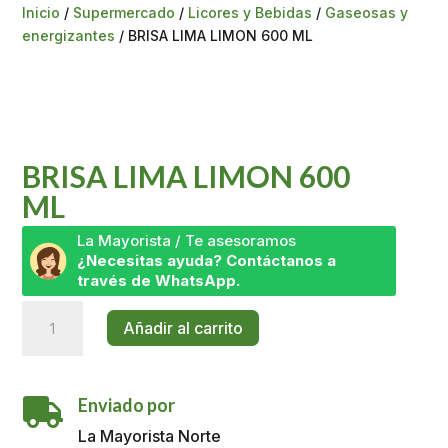
Inicio
/
Supermercado
/
Licores y Bebidas
/
Gaseosas y
energizantes
/ BRISA LIMA LIMON 600 ML
BRISA LIMA LIMON 600
ML
La Mayorista / Te asesoramos
¿Necesitas ayuda? Contáctanos a
través de WhatsApp.
BRISA
Añadir al carrito
LIMA
LIMON
600
Enviado por
ML

cantidad
La Mayorista Norte