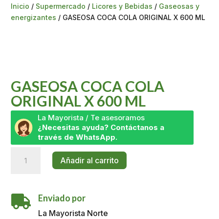
Inicio
/
Supermercado
/
Licores y Bebidas
/
Gaseosas y
energizantes
/ GASEOSA COCA COLA ORIGINAL X 600 ML
GASEOSA COCA COLA
ORIGINAL X 600 ML
La Mayorista / Te asesoramos
¿Necesitas ayuda? Contáctanos a
través de WhatsApp.
GASEOSA
Añadir al carrito
COCA
COLA
ORIGINAL
Enviado por
X

600
La Mayorista Norte