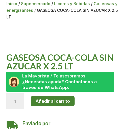
Inicio
/
Supermercado
/
Licores y Bebidas
/
Gaseosas y
energizantes
/ GASEOSA COCA-COLA SIN AZUCAR X 2.5
LT
GASEOSA COCA-COLA SIN
AZUCAR X 2.5 LT
La Mayorista / Te asesoramos
¿Necesitas ayuda? Contáctanos a
través de WhatsApp.
GASEOSA
Añadir al carrito
COCA-
COLA
SIN
Enviado por
AZUCAR
