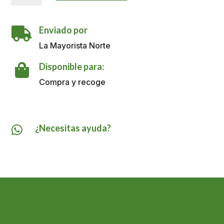
POSTOBON
PET
Enviado por
3.125L

cantidad
La Mayorista Norte
Disponible para:

Compra y recoge
¿Necesitas ayuda?
