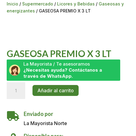
Inicio
/
Supermercado
/
Licores y Bebidas
/
Gaseosas y
energizantes
/ GASEOSA PREMIO X 3 LT
GASEOSA PREMIO X 3 LT
La Mayorista / Te asesoramos
¿Necesitas ayuda? Contáctanos a
través de WhatsApp.
GASEOSA
Añadir al carrito
PREMIO
X
3
Enviado por
LT

cantidad
La Mayorista Norte
Disponible para: